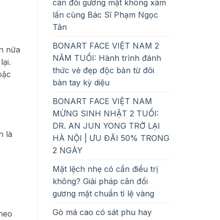
cân đối gương mặt không xâm
pháp
|
cân
ƯU
lấn cùng Bác Sĩ Phạm Ngọc
đối
ĐÃI
gương
50%
Tân
mặt
TRONG
chuẩn
2
tỉ
NGÀY
BONART FACE VIỆT NAM 2
ần nửa
lệ
vàng
NĂM TUỔI: Hành trình đánh
ại.
thức vẻ đẹp độc bản từ đôi
oặc
bàn tay kỳ diệu
BONART FACE VIỆT NAM
MỪNG SINH NHẬT 2 TUỔI:
DR. AN JUN YONG TRỞ LẠI
n là
HÀ NỘI | ƯU ĐÃI 50% TRONG
2 NGÀY
Mặt lệch nhẹ có cần điều trị
không? Giải pháp cân đối
gương mặt chuẩn tỉ lệ vàng
Gò má cao có sát phu hay
theo