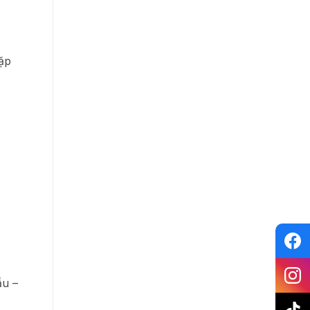
gặp
ầu –