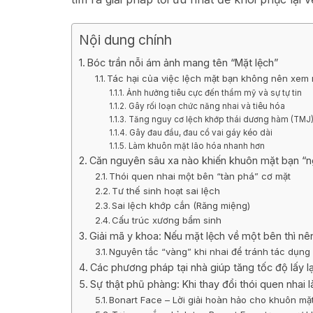
Nội dung chính
Bóc trần nỗi ám ảnh mang tên “Mặt lệch”
Tác hại của việc lệch mặt bạn không nên xem
Ảnh hưởng tiêu cực đến thẩm mỹ và sự tự tin
Gây rối loạn chức năng nhai và tiêu hóa
Tăng nguy cơ lệch khớp thái dương hàm (TMJ
Gây đau đầu, đau cổ vai gáy kéo dài
Làm khuôn mặt lão hóa nhanh hơn
Căn nguyên sâu xa nào khiến khuôn mặt bạn “n
Thói quen nhai một bên “tàn phá” cơ mặt
Tư thế sinh hoạt sai lệch
Sai lệch khớp cắn (Răng miệng)
Cấu trúc xương bẩm sinh
Giải mã y khoa: Nếu mặt lệch về một bên thì nê
Nguyên tắc “vàng” khi nhai để tránh tác dụn
Các phương pháp tại nhà giúp tăng tốc độ lấy lạ
Sự thật phũ phàng: Khi thay đổi thói quen nhai 
Bonart Face – Lời giải hoàn hảo cho khuôn mặ