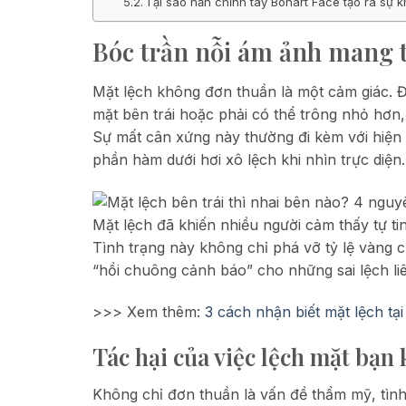
Tại sao nắn chỉnh tay Bonart Face tạo ra sự k
Bóc trần nỗi ám ảnh mang t
Mặt lệch không đơn thuần là một cảm giác. Đ
mặt bên trái hoặc phải có thể trông nhỏ hơn,
Sự mất cân xứng này thường đi kèm với hiện
phần hàm dưới hơi xô lệch khi nhìn trực diện.
Mặt lệch đã khiến nhiều người cảm thấy tự t
Tình trạng này không chỉ phá vỡ tỷ lệ vàng 
“hồi chuông cảnh báo” cho những sai lệch l
>>> Xem thêm:
3 cách nhận biết mặt lệch tạ
Tác hại của việc lệch mặt bạ
Không chỉ đơn thuần là vấn đề thẩm mỹ, tình