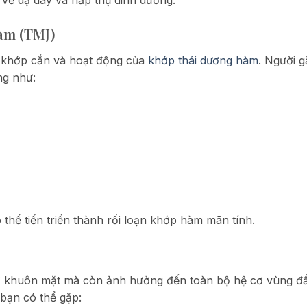
ề về dạ dày và hấp thụ dinh dưỡng.
hàm (TMJ)
g khớp cắn và hoạt động của
khớp thái dương hàm
. Người 
ng như:
thể tiến triển thành rối loạn khớp hàm mãn tính.
 ở khuôn mặt mà còn ảnh hưởng đến toàn bộ hệ cơ vùng đ
 bạn có thể gặp: