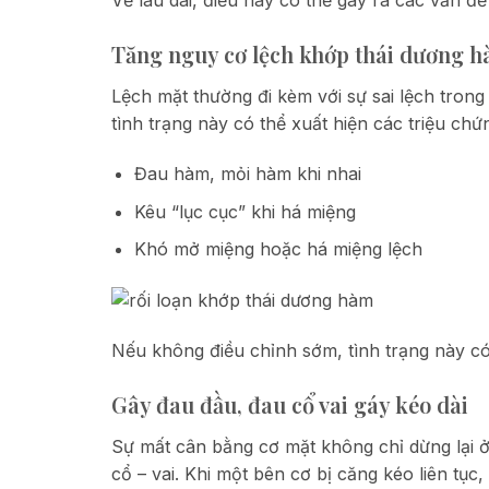
Về lâu dài, điều này có thể gây ra các vấn đ
Tăng nguy cơ lệch khớp thái dương 
Lệch mặt thường đi kèm với sự sai lệch tron
tình trạng này có thể xuất hiện các triệu chứ
Đau hàm, mỏi hàm khi nhai
Kêu “lục cục” khi há miệng
Khó mở miệng hoặc há miệng lệch
Nếu không điều chỉnh sớm, tình trạng này có 
Gây đau đầu, đau cổ vai gáy kéo dài
Sự mất cân bằng cơ mặt không chỉ dừng lại
cổ – vai. Khi một bên cơ bị căng kéo liên tục,