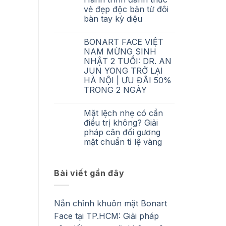
mặt
vẻ đẹp độc bản từ đôi
Bonart
bàn tay kỳ diệu
Face
tại
No
TP.HCM:
Comments
Giải
BONART FACE VIỆT
on
pháp
BONART
NAM MỪNG SINH
cân
FACE
đối
NHẬT 2 TUỔI: DR. AN
VIỆT
gương
NAM
JUN YONG TRỞ LẠI
mặt
2
không
HÀ NỘI | ƯU ĐÃI 50%
NĂM
xâm
TUỔI:
TRONG 2 NGÀY
lấn
Hành
cùng
No
trình
Bác
Comments
đánh
Sĩ
Mặt lệch nhẹ có cần
on
thức
Phạm
BONART
vẻ
điều trị không? Giải
Ngọc
FACE
đẹp
pháp cân đối gương
Tân
VIỆT
độc
NAM
bản
mặt chuẩn tỉ lệ vàng
MỪNG
từ
SINH
No
đôi
NHẬT
Comments
bàn
on
2
tay
Bài viết gần đây
Mặt
TUỔI:
kỳ
lệch
DR.
diệu
nhẹ
AN
có
JUN
cần
YONG
Nắn chỉnh khuôn mặt Bonart
điều
TRỞ
trị
LẠI
Face tại TP.HCM: Giải pháp
không?
HÀ
Giải
NỘI