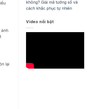
không? Giải mã tướng số và
iều
cách khắc phục tự nhiên
Video nổi bật
p ảnh
t
n lại