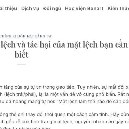
ới thiệu
Dịch vụ
Đội ngũ
Học viện Bonart
Kiến thứ
CHỈNH KHUÔN MẶT BẰNG TAY
ệch và tác hại của mặt lệch bạn cần
biết
tảng của sự tự tin trong giao tiếp. Tuy nhiên, sự mất đối 
h (lệch trái/phải), lại là một vấn đề vô cùng phổ biến. Rất 
u đã hoang mang tự hỏi: “Mặt lệch làm thế nào để cân đối 
không thể chỉ thay đổi thói quen một cách cảm tính. Hãy cù
ích gốc rễ của tình trạng mặt lệch, nguyên nhân nào gây n
vẻ đẹp tự nhiên của bạn.