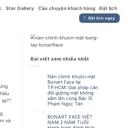
c
Star Gallery
Câu chuyện khách hàng
Đặt lịch
Đặt lịch ngay
Bài viết xem nhiều nhất
Nắn chỉnh khuôn mặt
Bonart Face tại
xứng
TP.HCM: Giải pháp cân
đối gương mặt không
nhiều
xâm lấn cùng Bác Sĩ
lại?”.
Phạm Ngọc Tân
No
ng
Comments
BONART FACE VIỆT
on
ên và
Nắn
NAM 2 NĂM TUỔI:
chỉnh
Hành trình đánh thức
khuôn