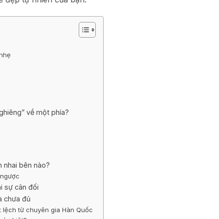
 nhẹ
)
ghiêng” về một phía?
n nhai bên nào?
g ngược
i sự cân đối
là chưa đủ
t lệch từ chuyên gia Hàn Quốc