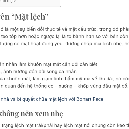
hác biệt?
ên “Mặt lệch”
ó là một sự biến đổi thực tế về mặt cấu trúc, trong đó ph
 teo tóp hơn hoặc ngược lại là to bành hơn so với bên còn l
 tượng cơ mặt hoạt động yếu, đường chóp mũi lệch nhẹ, h
in, ảnh hưởng đến đời sống cá nhân
của khuôn mặt, làm giảm tính thẩm mỹ mà về lâu dài, nó cò
iên quan đến hệ thống cơ – xương – khớp vùng đầu mặt cổ.
i nhà và bí quyết chữa mặt lệch với Bonart Face
n không nên xem nhẹ
 trạng lệch mặt trái/phải hay lệch mặt nói chung còn kéo 