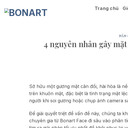
Skip
Trang chủ
Gi
to
content
NẮN 
4 nguyên nhân gây mặt l
Sở hữu một gương mặt cân đối, hài hòa là nền 
trên khuôn mặt, đặc biệt là tình trạng mặt lệc
người khi soi gương hoặc chụp ảnh camera sa
Để giải quyết triệt để vấn đề này, chúng ta 
chuyên gia từ Bonart Face đi sâu vào phân t
tìm ra giải pháp tối ưu nhất để khôi phục lại 