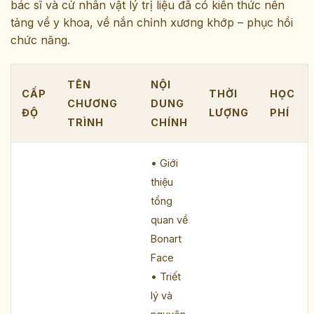
bác sĩ và cử nhân vật lý trị liệu đã có kiến thức nền
tảng về y khoa, về nắn chỉnh xương khớp – phục hồi
chức năng.
TÊN
NỘI
CẤP
THỜI
HỌC
CHƯƠNG
DUNG
ĐỘ
LƯỢNG
PHÍ
TRÌNH
CHÍNH
• Giới
thiệu
tổng
quan về
Bonart
Face
• Triết
lý và