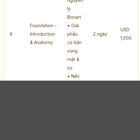
nguyên
lý
Bonart
Foundation –
• Giải
USD
A
Introduction
phẫu
2 ngày
1,000
& Anatomy
cơ bản
vùng
mặt &
sọ
• Nền
tảng
khoa
học
cho các
cấp độ
nâng
cao