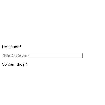
Họ và tên*
Số điện thoại*
Email*
Chọn dịch vụ*