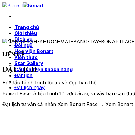
Skip
to
content
Trang chủ
Giới thiệu
Dịch vụ
Đội ngũ
Học viện Bonart
LIÊN HỆ
Kiến thức
Star Gallery
ĐẶT LỊCH
Câu chuyện khách hàng
Đặt lịch
Bắt đầu hành trình tối ưu vẻ đẹp bản thể
Đặt lịch ngay
Bonart Face là liệu trình 1:1 với bác sĩ, vì vậy bạn cần đư
Đặt lịch tư vấn cá nhân
Xem Bonart Face →
Xem Bonart