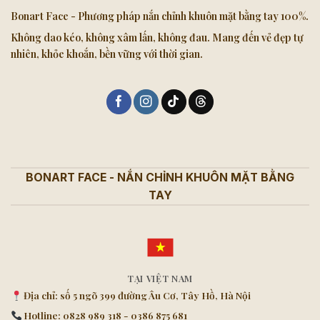
Bonart Face - Phương pháp nắn chỉnh khuôn mặt bằng tay 100%.
Không dao kéo, không xâm lấn, không đau. Mang đến vẻ đẹp tự
nhiên, khỏe khoắn, bền vững với thời gian.
BONART FACE - NẮN CHỈNH KHUÔN MẶT BẰNG
TAY
TẠI VIỆT NAM
Địa chỉ: số 5 ngõ 399 đường Âu Cơ, Tây Hồ, Hà Nội
Hotline: 0828 989 318 - 0386 875 681