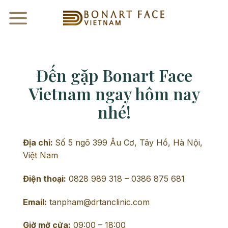
Skip
to
content
Đến gặp Bonart Face
Vietnam ngay hôm nay
nhé!
Địa chỉ:
Số 5 ngõ 399 Âu Cơ, Tây Hồ, Hà Nội,
Việt Nam
Điện thoại:
0828 989 318 – 0386 875 681
Email:
tanpham@drtanclinic.com
Giờ mở cửa:
09:00 – 18:00